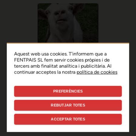
Aquest web usa cookies. T'informem que a
FENTPAIS SL fem servir cookies pròpies i de
tercers amb finalitat analítica i publicitària. Al
continuar acceptes la nostra
política de cookies
PREFERÈNCIES
Ep, disculpa!
REBUTJAR TOTES
Sembla que hi ha hagut un
ACCEPTAR TOTES
error de connexió temporal