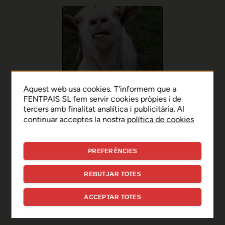
Aquest web usa cookies. T'informem que a
FENTPAIS SL fem servir cookies pròpies i de
tercers amb finalitat analítica i publicitària. Al
continuar acceptes la nostra
política de cookies
PREFERÈNCIES
Ep, disculpa!
REBUTJAR TOTES
Sembla que hi ha hagut un
ACCEPTAR TOTES
error de connexió temporal