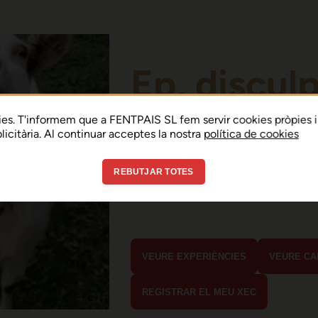
Ep, discul
Sembla que hi ha h
es. T'informem que a FENTPAIS SL fem servir cookies pròpies i
ublicitària. Al continuar acceptes la nostra
política de cookies
error de connexió 
REBUTJAR TOTES
En menys de 15 segons hauria d'estar
estaves buscant?
VEURE EXPERIÈNCIES
VEURE CA
REGISTRAR EL MEU XEC